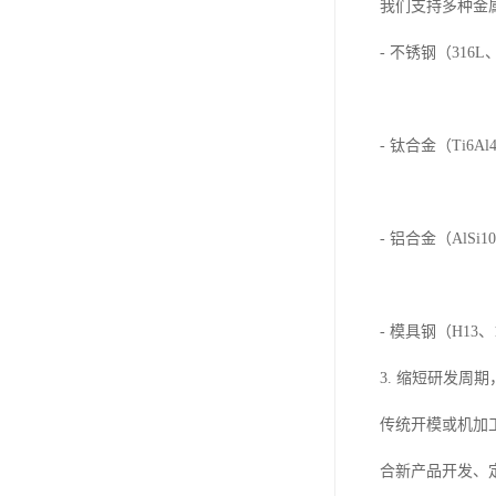
我们支持多种金
- 不锈钢（31
- 钛合金（Ti
- 铝合金（Al
- 模具钢（H1
3. 缩短研发周
传统开模或机加
合新产品开发、