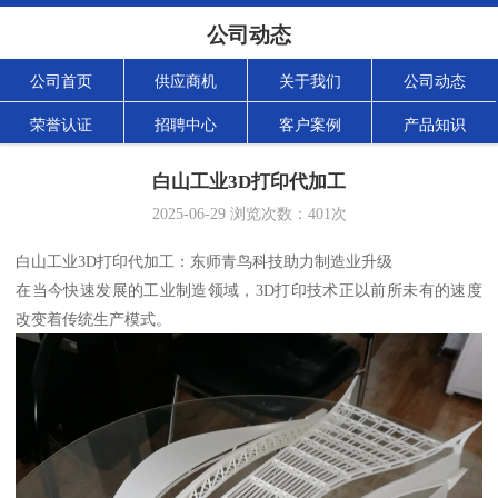
公司动态
公司首页
供应商机
关于我们
公司动态
荣誉认证
招聘中心
客户案例
产品知识
白山工业3D打印代加工
2025-06-29
浏览次数：
401
次
白山工业3D打印代加工：东师青鸟科技助力制造业升级
在当今快速发展的工业制造领域，3D打印技术正以前所未有的速度
改变着传统生产模式。