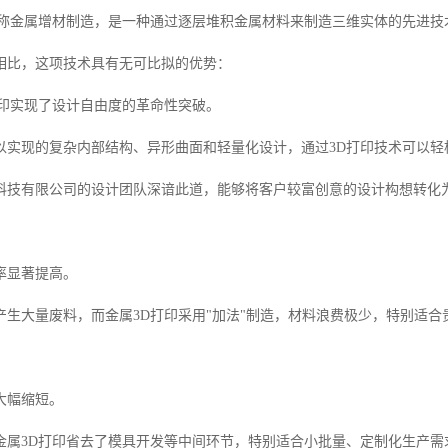
又称金属增材制造，是一种通过逐层堆积金属材料来制造三维实体的先进技
相比，这项技术具有无可比拟的优势：
打印实现了设计自由度的革命性突破。
以实现的复杂内部结构、异形曲面和轻量化设计，通过3D打印技术可以轻
科技有限公司的设计团队深谙此道，能够将客户较富创意的设计构想转化
率显著提高。
产生大量废料，而金属3D打印采用"加法"制造，材料浪费极少，特别适
大幅缩短。
金属3D打印省去了模具开发等中间环节，特别适合小批量、定制化生产需