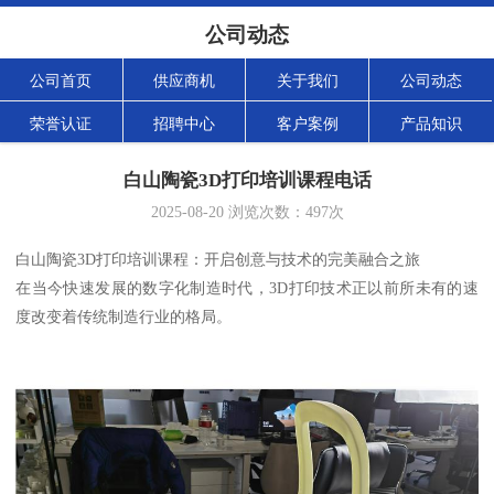
公司动态
公司首页
供应商机
关于我们
公司动态
荣誉认证
招聘中心
客户案例
产品知识
白山陶瓷3D打印培训课程电话
2025-08-20
浏览次数：
497
次
白山陶瓷3D打印培训课程：开启创意与技术的完美融合之旅
在当今快速发展的数字化制造时代，3D打印技术正以前所未有的速
度改变着传统制造行业的格局。