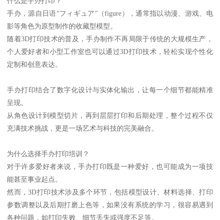
什么是手办打印？
手办，源自日语“フィギュア”（figure），通常指以动漫、游戏、电
影等角色为原型制作的收藏型模型。
随着3D打印技术的普及，手办制作不再局限于传统的大规模生产，
个人爱好者和小型工作室也可以通过3D打印技术，轻松实现个性化
定制和创意表达。
手办打印结合了数字化设计与实体化输出，让每一个细节都能精准
呈现。
从角色设计到模型切片，再到层层打印和后期处理，整个过程不仅
充满技术挑战，更是一场艺术与科技的完美融合。
为什么选择手办打印培训？
对于许多爱好者来说，手办打印既是一种爱好，也可能成为一项技
能甚至事业起点。
然而，3D打印技术涉及多个环节，包括模型设计、材料选择、打印
参数调整以及后期打磨上色等，如果没有系统的学习，很容易遇到
各种问题，如打印失败、细节丢失或强度不足等。