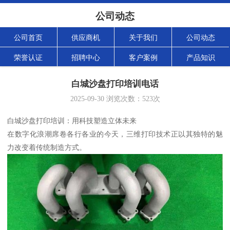
公司动态
公司首页
供应商机
关于我们
公司动态
荣誉认证
招聘中心
客户案例
产品知识
白城沙盘打印培训电话
2025-09-30
浏览次数：
523
次
白城沙盘打印培训：用科技塑造立体未来
在数字化浪潮席卷各行各业的今天，三维打印技术正以其独特的魅
力改变着传统制造方式。