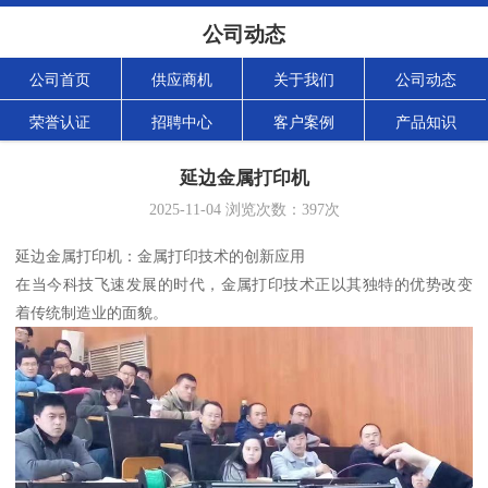
公司动态
公司首页
供应商机
关于我们
公司动态
荣誉认证
招聘中心
客户案例
产品知识
延边金属打印机
2025-11-04
浏览次数：
397
次
延边金属打印机：金属打印技术的创新应用
在当今科技飞速发展的时代，金属打印技术正以其独特的优势改变
着传统制造业的面貌。