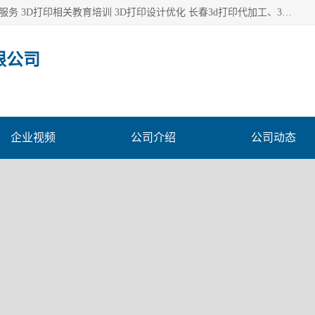
长春市东师青鸟科技有限公司从事3D打印代加工 3D打印设计服务 3D打印相关教育培训 3D打印设计优化 长春3d打印代加工、3D打印代加工及设计服务、3D打印相关教育培训、专利代理及优化、3D打印上下游技术服务，深耕工业设计、机械设计、3D打印多年年，拥有多项技术，辅助数十位客户完成自己的发明及实用新型专利。
限公司
企业视频
公司介绍
公司动态