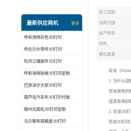
加工定制
最新供应商机
适用范围
更多
成产类型
呼和浩特彩色3D打印
特色
呼伦贝尔零件3D打印
整机重量
牡丹江镶嵌件3D打印
尼龙（Ny
呼和浩特耐候3D打印定制
1. 为什么
巴彦淖尔大型3D打印
尼龙具有的
葫芦岛汽车件3D打印代做
还具有良好
锦州光固化3D打印定制
2. 尼龙3
乌兰察布高精度3D打印
尼龙3D打