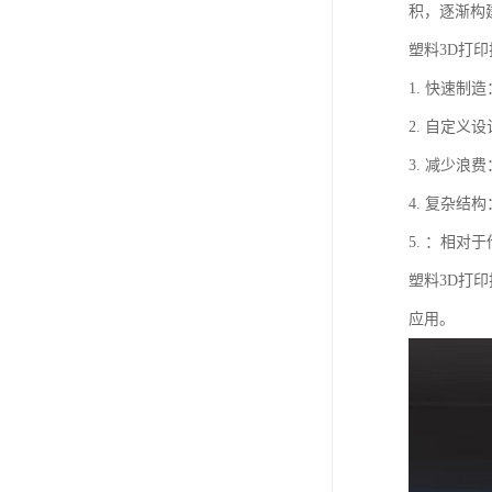
积，逐渐构
塑料3D打
1. 快速
2. 自定
3. 减少
4. 复杂
5. ：相
塑料3D打
应用。