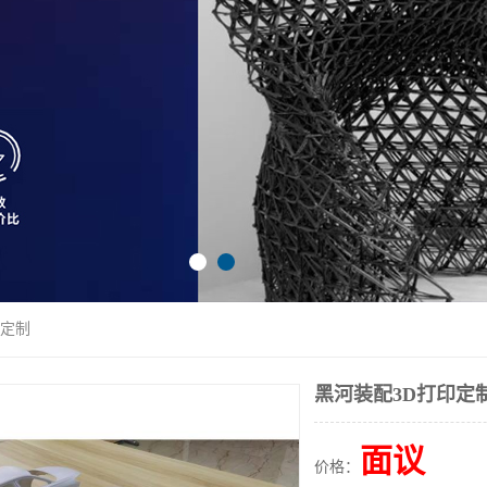
印定制
黑河装配3D打印定
面议
价格：