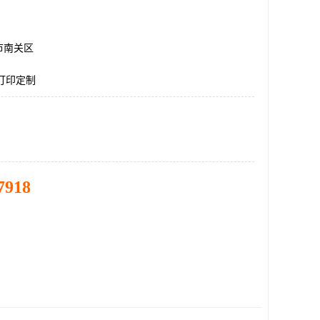
市南关区
打印定制
7918