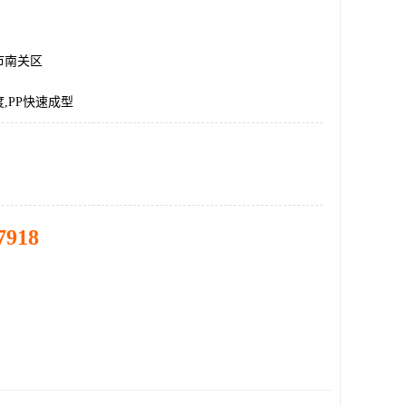
市南关区
,PP快速成型
7918