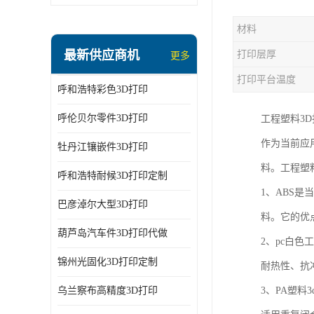
材料
最新供应商机
打印层厚
更多
打印平台温度
呼和浩特彩色3D打印
呼伦贝尔零件3D打印
工程塑料3D
作为当前应
牡丹江镶嵌件3D打印
料。工程塑
呼和浩特耐候3D打印定制
1、ABS
巴彦淖尔大型3D打印
料。它的优
葫芦岛汽车件3D打印代做
2、pc白
锦州光固化3D打印定制
耐热性、抗
乌兰察布高精度3D打印
3、PA塑