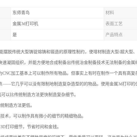
东师青鸟
材料
金属3d打印机
表面工艺
是
产品特点
印能摆脱传统大型铸锭熔铸和锻造的原理性制约，使增材制造大型/超大型
快速凝固组织，并能方便地合成制备出传统冶金制备技术无法制备的金属
为CNC加工基本上可以制作所有物品。但事实上有时在制作一个具有高复
点——它几乎可以没有限制地制造复杂造型的的物品。使用金属3d打印的
印机可以比传统制造方法更快制造复杂细节。
传统制造方法更低。
选技术，可以制作具有微小的细节的精细物品。
合3D打印细节，节省时间和金钱。