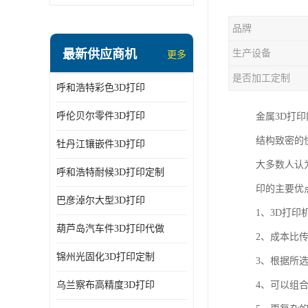
品牌
最新供应商机
生产设备
更多
是否加工定制
呼和浩特彩色3D打印
呼伦贝尔零件3D打印
金属3D打
结构致密的
牡丹江镶嵌件3D打印
大多数人认
呼和浩特耐候3D打印定制
印的主要优
巴彦淖尔大型3D打印
1、3D打
葫芦岛汽车件3D打印代做
2、成本比
锦州光固化3D打印定制
3、根据所
乌兰察布高精度3D打印
4、可以组