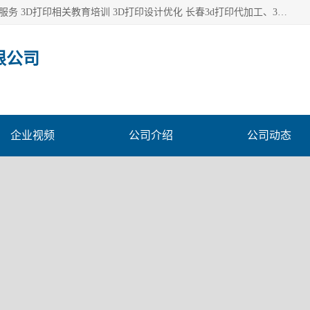
长春市东师青鸟科技有限公司从事3D打印代加工 3D打印设计服务 3D打印相关教育培训 3D打印设计优化 长春3d打印代加工、3D打印代加工及设计服务、3D打印相关教育培训、专利代理及优化、3D打印上下游技术服务，深耕工业设计、机械设计、3D打印多年年，拥有多项技术，辅助数十位客户完成自己的发明及实用新型专利。
限公司
企业视频
公司介绍
公司动态