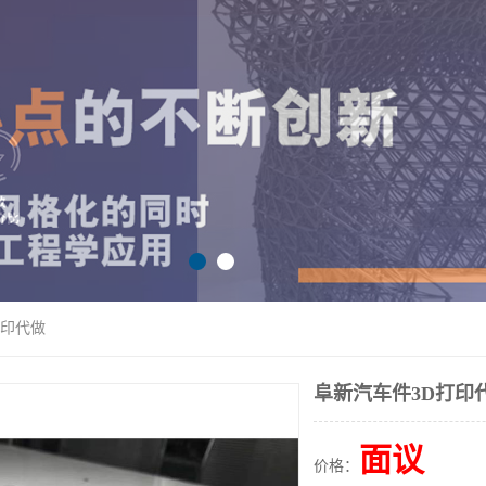
打印代做
阜新汽车件3D打印
面议
价格：