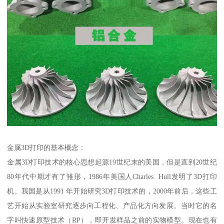
金属3D打印的基本概念：
金属3D打印技术的核心思想起源19世纪末的美国，但是直到20世纪
80年代中期才有了雏形，1986年美国人Charles Hull发明了3D打印
机。我国是从1991 年开始研究3D打印技术的，2000年前后，这些工
艺开始从实验室研究逐步向工程化、产品化方向发展。当时它的名
字叫快速原型技术（RP），即开发样品之前的实物模型。现在也有