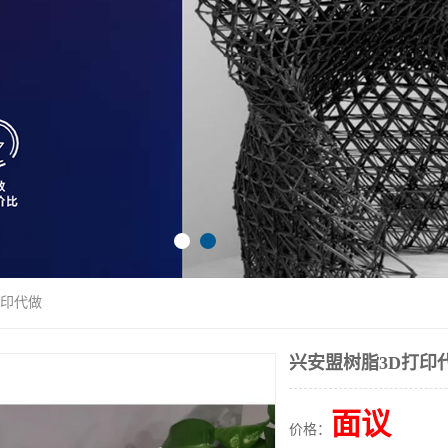
打印代做
兴安盟树脂3D打印
面议
价格：