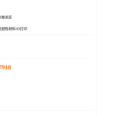
市南关区
高韧性材料3D打印
7918