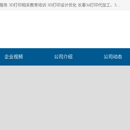
长春市东师青鸟科技有限公司从事3D打印代加工 3D打印设计服务 3D打印相关教育培训 3D打印设计优化 长春3d打印代加工、3D打印代加工及设计服务、3D打印相关教育培训、专利代理及优化、3D打印上下游技术服务，深耕工业设计、机械设计、3D打印多年年，拥有多项技术，辅助数十位客户完成自己的发明及实用新型专利。
企业视频
公司介绍
公司动态