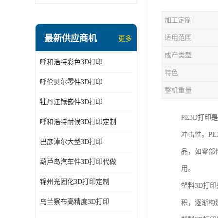
加工定制
最新供应商机
适用范围
更多
成产类型
呼和浩特彩色3D打印
特色
呼伦贝尔零件3D打印
整机重量
牡丹江镶嵌件3D打印
PE3D打印
呼和浩特耐候3D打印定制
冲击性。P
巴彦淖尔大型3D打印
品，如零部
葫芦岛汽车件3D打印代做
用。
锦州光固化3D打印定制
塑料3D打
乌兰察布高精度3D打印
积，逐渐构