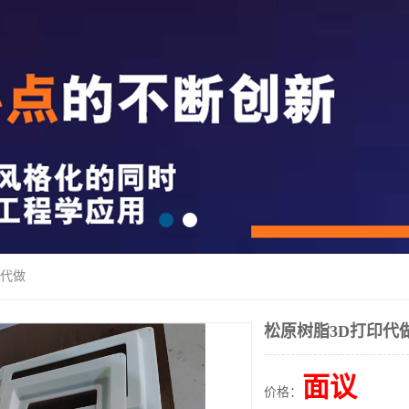
印代做
松原树脂3D打印代
面议
价格：