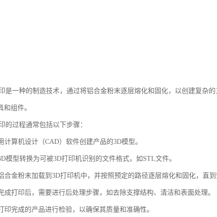
打印是一种的制造技术，通过将铝合金粉末逐层熔化和固化，以创建复杂
具和组件。
打印的过程通常包括以下步骤：
使用计算机设计（CAD）软件创建产品的3D模型。
将3D模型转换为可被3D打印机识别的文件格式，如STL文件。
：将铝合金粉末加载到3D打印机中，并按照预定的路径逐层熔化和固化，直
理：完成打印后，需要进行后处理步骤，如去除支撑结构、清洁和表面处理。
：对打印完成的产品进行检验，以确保其质量和准确性。