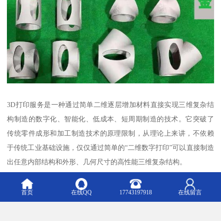
3D打印服务是一种通过简单二维逐层增加材料直接实现三维复杂结
构制造的数字化、智能化、低成本、短周期制造的技术。它突破了
传统零件成形和加工制造技术的原理限制，从理论上来讲，不依赖
于传统工业基础设施，仅仅通过简单的“二维数字打印”可以直接制造
出任意内部结构和外形、几何尺寸的高性能三维复杂结构。
正因为相较于传统成形制造技术的变革性优势，3D打印技术成为当
前装备制造、结构设计和新材料等技术领域的热点方向。而金属3D
首页
在线QQ
17743197918
在线留言
打印技术属于3D打印技术中的一个重要分支，其对高性能金属构件
的制造有着重要作用。