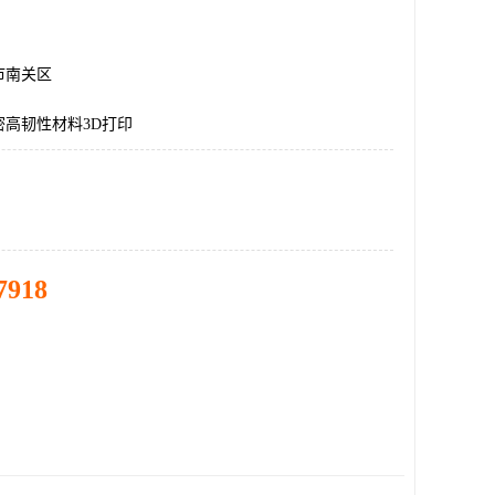
市南关区
密高韧性材料3D打印
7918