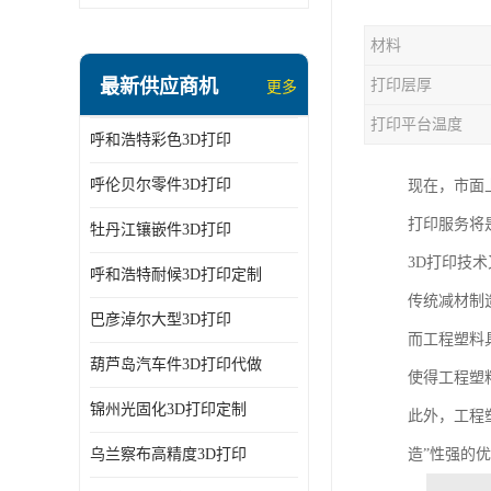
材料
最新供应商机
打印层厚
更多
打印平台温度
呼和浩特彩色3D打印
呼伦贝尔零件3D打印
现在，市面
打印服务将
牡丹江镶嵌件3D打印
3D打印技
呼和浩特耐候3D打印定制
传统减材制
巴彦淖尔大型3D打印
而工程塑料
葫芦岛汽车件3D打印代做
使得工程塑
锦州光固化3D打印定制
此外，工程
乌兰察布高精度3D打印
造”性强的