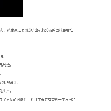
状态，然后通过喷嘴或挤出机将熔融的塑料层层堆
期。
产品制造。
。
以实现的设计。
性化生产。
带来了更多的可能性，并且在未来有望进一步发展和