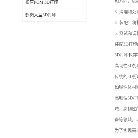
和方向，以
松原POM 3D打印
3. 清理
鹤岗大型3D打印
4. 装配
5. 测试
装配3D打
3D打印也
高韧性3D
传统的3D
如弹性体材
高韧性3D
域，高韧性
备等领域，
为了实现高