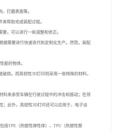
构、打磨表面等。
定件来帮助完成装配过程。
果需要，可以进行一些调整和修正。
以根据需要进行快速迭代和定制化生产。然而，装配
击性能的物体。
裂或破损。而高韧性3D打印则采用一些特殊的材料，
的材料来承受车辆在行驶过程中的冲击和振动；在领
性；此外，高韧性3D打印还可以应用于、电子设
包括TPE（热塑性弹性体）、TPU（热塑性聚