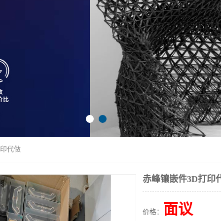
打印代做
赤峰镶嵌件3D打印
面议
价格：