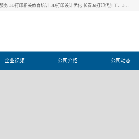
长春市东师青鸟科技有限公司从事3D打印代加工 3D打印设计服务 3D打印相关教育培训 3D打印设计优化 长春3d打印代加工、3D打印代加工及设计服务、3D打印相关教育培训、专利代理及优化、3D打印上下游技术服务，深耕工业设计、机械设计、3D打印多年年，拥有多项技术，辅助数十位客户完成自己的发明及实用新型专利。
企业视频
公司介绍
公司动态