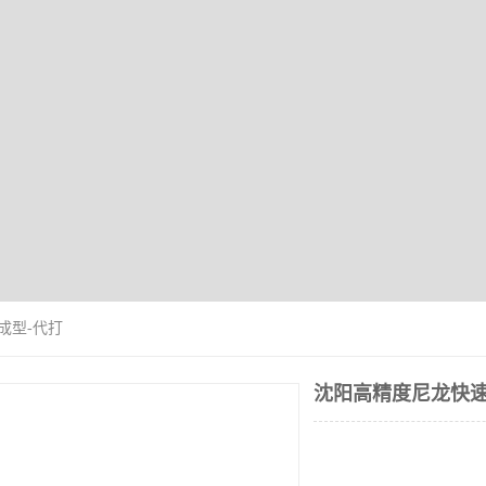
成型-代打
沈阳高精度尼龙快速
价格：