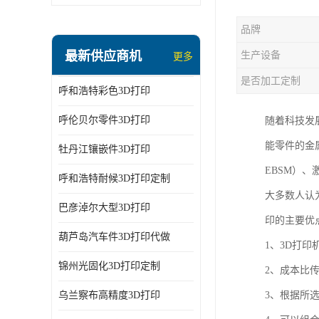
品牌
最新供应商机
生产设备
更多
是否加工定制
呼和浩特彩色3D打印
呼伦贝尔零件3D打印
随着科技发
能零件的金属3D
牡丹江镶嵌件3D打印
EBSM）、激光
呼和浩特耐候3D打印定制
大多数人认
巴彦淖尔大型3D打印
印的主要优
葫芦岛汽车件3D打印代做
1、3D打
锦州光固化3D打印定制
2、成本比
乌兰察布高精度3D打印
3、根据所