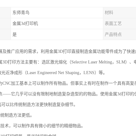
东师青鸟
材料
金属3d打印机
表面工艺
是
产品特点
展及推广应用的需求，利用金属3D打印直接制造金属功能零件成为了快
打印方法主要有：选区激光熔化（Selective Laser Melting，SLM）、电子束选区熔
近净成形（Laser Engineered Net Shaping，LENS）等。
为CNC加工基本上可以制作所有物品。但事实上有时在制作一个具有高复
点——它几乎可以没有限制地制造复杂造型的的物品。使用金属3d打印的
印机可以比传统制造方法更快制造复杂细节。
传统制造方法更低。
选技术，可以制作具有微小的细节的精细物品。