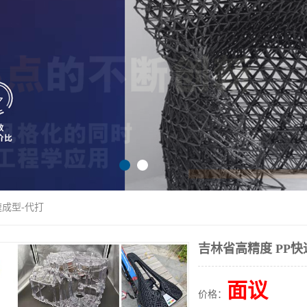
速成型-代打
吉林省高精度 PP快
面议
价格：