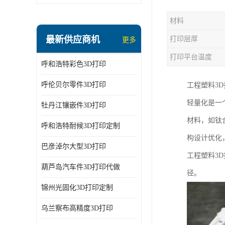
材料
最新供应商机
打印层厚
更多
打印平台温度
呼和浩特彩色3D打印
呼伦贝尔零件3D打印
工程塑料3
轻量化是一
牡丹江镶嵌件3D打印
材料，如钛
呼和浩特耐候3D打印定制
构设计优化
巴彦淖尔大型3D打印
工程塑料3
葫芦岛汽车件3D打印代做
径。
锦州光固化3D打印定制
乌兰察布高精度3D打印