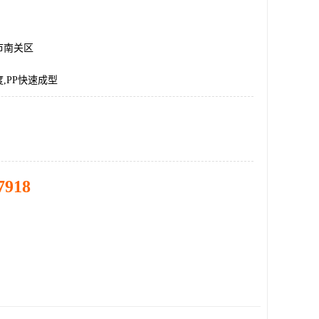
市南关区
,PP快速成型
7918