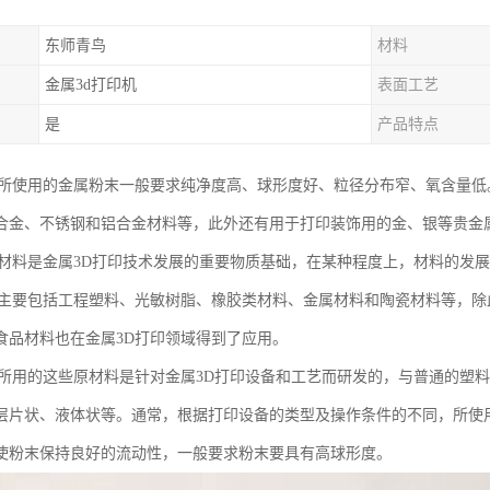
东师青鸟
材料
金属3d打印机
表面工艺
是
产品特点
印所使用的金属粉末一般要求纯净度高、球形度好、粒径分布窄、氧含量低
合金、不锈钢和铝合金材料等，此外还有用于打印装饰用的金、银等贵金
印材料是金属3D打印技术发展的重要物质基础，在某种程度上，材料的发
料主要包括工程塑料、光敏树脂、橡胶类材料、金属材料和陶瓷材料等，
食品材料也在金属3D打印领域得到了应用。
印所用的这些原材料是针对金属3D打印设备和工艺而研发的，与普通的塑
层片状、液体状等。通常，根据打印设备的类型及操作条件的不同，所使用的
使粉末保持良好的流动性，一般要求粉末要具有高球形度。