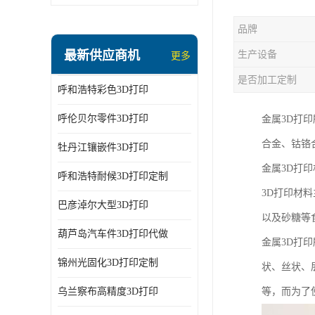
品牌
最新供应商机
生产设备
更多
是否加工定制
呼和浩特彩色3D打印
呼伦贝尔零件3D打印
金属3D打
合金、钴铬
牡丹江镶嵌件3D打印
金属3D打
呼和浩特耐候3D打印定制
3D打印材
巴彦淖尔大型3D打印
以及砂糖等
葫芦岛汽车件3D打印代做
金属3D打
锦州光固化3D打印定制
状、丝状、
乌兰察布高精度3D打印
等，而为了