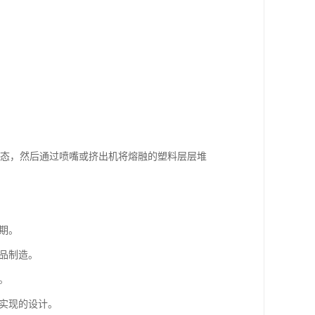
状态，然后通过喷嘴或挤出机将熔融的塑料层层堆
期。
产品制造。
。
以实现的设计。