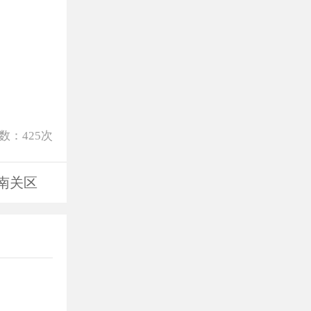
数：
425
次
南关区