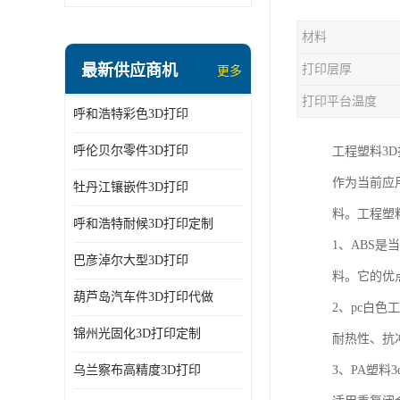
材料
最新供应商机
打印层厚
更多
打印平台温度
呼和浩特彩色3D打印
呼伦贝尔零件3D打印
工程塑料3
作为当前应
牡丹江镶嵌件3D打印
料。工程塑
呼和浩特耐候3D打印定制
1、ABS
巴彦淖尔大型3D打印
料。它的优
葫芦岛汽车件3D打印代做
2、pc白
锦州光固化3D打印定制
耐热性、抗
乌兰察布高精度3D打印
3、PA塑