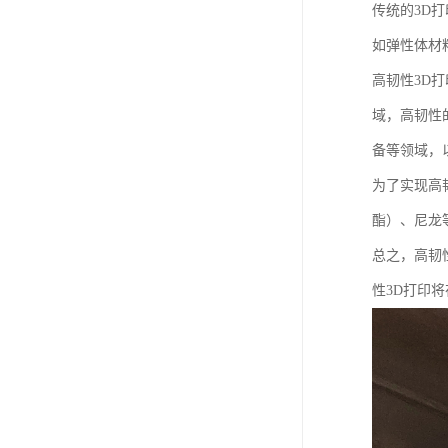
传统的3D
如弹性体材
高韧性3D
域，高韧性
备等领域，
为了实现高
酯）、尼龙
总之，高韧
性3D打印