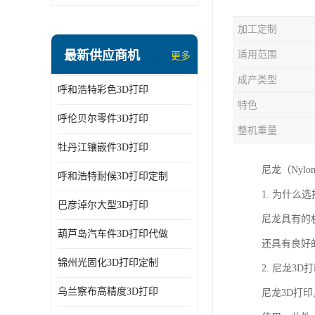
加工定制
最新供应商机
适用范围
更多
成产类型
呼和浩特彩色3D打印
特色
呼伦贝尔零件3D打印
整机重量
牡丹江镶嵌件3D打印
尼龙（Ny
呼和浩特耐候3D打印定制
1. 为什么
巴彦淖尔大型3D打印
尼龙具有的
葫芦岛汽车件3D打印代做
还具有良好
锦州光固化3D打印定制
2. 尼龙3
乌兰察布高精度3D打印
尼龙3D打