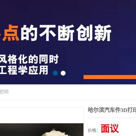
D打印
哈尔滨汽车件3D打
面议
价格：