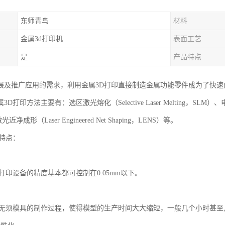
东师青鸟
材料
金属3d打印机
表面工艺
是
产品特点
展及推广应用的需求，利用金属3D打印直接制造金属功能零件成为了快
打印方法主要有：选区激光熔化（Selective Laser Melting，SLM）、电子束选区熔
近净成形（Laser Engineered Net Shaping，LENS）等。
印特点：
。
打印设备的精度基本都可控制在0.05mm以下。
。
印无须模具的制作过程，使得模型的生产时间大大缩短，一般几个小时甚