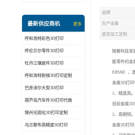
品牌
最新供应商机
生产设备
更多
是否加工定制
呼和浩特彩色3D打印
呼伦贝尔零件3D打印
随着科技发
能零件的金属3D
牡丹江镶嵌件3D打印
EBSM）、激光
呼和浩特耐候3D打印定制
金属3D打
巴彦淖尔大型3D打印
1、精度高
葫芦岛汽车件3D打印代做
目前金属3D
锦州光固化3D打印定制
2、周期短
乌兰察布高精度3D打印
金属3D打